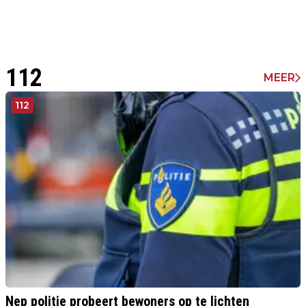
112
MEER
112
Nep politie probeert bewoners op te lichten