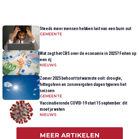
Steeds meer mensen hebben last van een burn out
GEMEENTE
Wat zegt het CBS over de economie in 2025? Feiten op
een rij
NIEUWS
Zomer 2025 behoort tot warmste ooit: droogte,
hittegolven en zonovergoten dagen typeren het
seizoen
GEMEENTE
Vaccinatieronde COVID-19 start 15 september: dit
moet je weten
NIEUWS
MEER ARTIKELEN