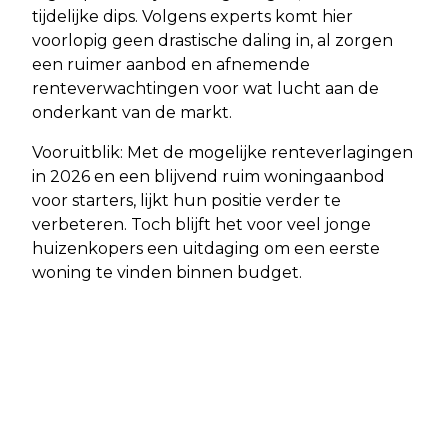
tijdelijke dips. Volgens experts komt hier
voorlopig geen drastische daling in, al zorgen
een ruimer aanbod en afnemende
renteverwachtingen voor wat lucht aan de
onderkant van de markt.
Vooruitblik: Met de mogelijke renteverlagingen
in 2026 en een blijvend ruim woningaanbod
voor starters, lijkt hun positie verder te
verbeteren. Toch blijft het voor veel jonge
huizenkopers een uitdaging om een eerste
woning te vinden binnen budget.
Vorig artikel
Volgend artikel
EXTRA DRUKKE SPITS VERWACHT
STEEDS MEER MENSEN
DOOR VAKANTIEVERKEER EN
AUTOMATISCH GEREGISTREERD ALS