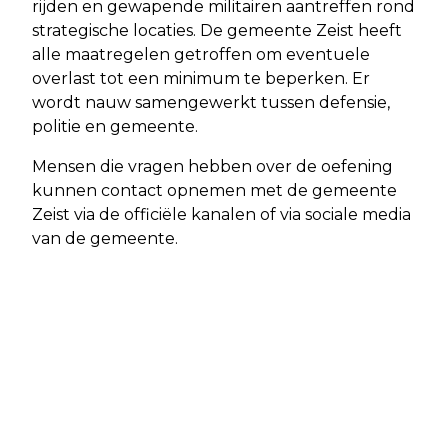
rijden en gewapende militairen aantreffen rond
strategische locaties. De gemeente Zeist heeft
alle maatregelen getroffen om eventuele
overlast tot een minimum te beperken. Er
wordt nauw samengewerkt tussen defensie,
politie en gemeente.
Mensen die vragen hebben over de oefening
kunnen contact opnemen met de gemeente
Zeist via de officiële kanalen of via sociale media
van de gemeente.
Volgend artikel
TIJDELIJKE AANLIJNPLICHT HONDEN
IN ZEIST VANWEGE WOLVEN: DIT
MOET JE WETEN