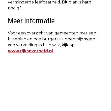
verminderde leefbaarheid. Dit plan is hard
nodig.”
Meer informatie
Voor een overzicht van gemeenten met een
hitteplan en hoe burgers kunnen bijdragen
aan verkoeling in hun wijk, kijk op:
www.rijksoverheid.nl
Vorig artikel
Volgend artikel
LANDELIJKE BUITENSPEELDAG 11
EXAMENUITSLAG 2025: MORGEN
JUNI STIMULEERT KINDEREN OM
HOREN DUIZENDEN LEERLINGEN OF ZE
WEER BUITEN TE SPELEN
GESLAAGD ZIJN